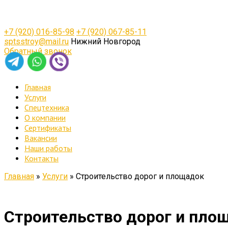
+7 (920) 016-85-98
+7 (920) 067-85-11
sptsstroy@mail.ru
Нижний Новгород
Обратный звонок
Главная
Услуги
Спецтехника
О компании
Сертификаты
Вакансии
Наши работы
Контакты
Главная
»
Услуги
»
Строительство дорог и площадок
Строительство дорог и пло