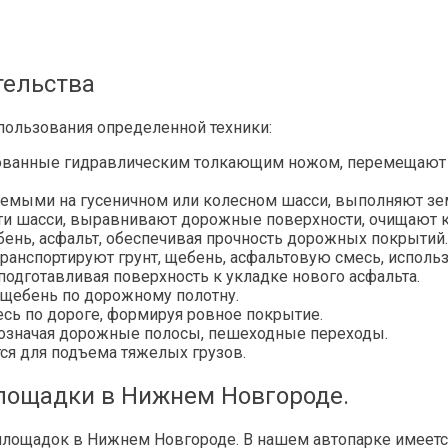
тельства
пользования определенной техники:
ованные гидравлическим толкающим ножом, перемещают г
емыми на гусеничном или колесном шасси, выполняют зем
сти шасси, выравнивают дорожные поверхности, очищают 
бень, асфальт, обеспечивая прочность дорожных покрытий.
транспортируют грунт, щебень, асфальтовую смесь, исполь
одготавливая поверхность к укладке нового асфальта.
щебень по дорожному полотну.
сь по дороге, формируя ровное покрытие.
бозначая дорожные полосы, пешеходные переходы.
ся для подъема тяжелых грузов.
площадки в Нижнем Новгороде.
площадок в Нижнем Новгороде. В нашем автопарке имеется