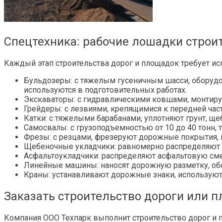
Спецтехника: рабочие лошадки строи
Каждый этап строительства дорог и площадок требует ис
Бульдозеры: с тяжелым гусеничным шасси, оборуд
используются в подготовительных работах.
Экскаваторы: с гидравлическими ковшами, монтиру
Грейдеры: с лезвиями, крепящимися к передней ча
Катки: с тяжелыми барабанами, уплотняют грунт, ще
Самосвалы: с грузоподъемностью от 10 до 40 тонн, 
Фрезы: с резцами, фрезеруют дорожные покрытия, п
Щебеночные укладчики: равномерно распределяют 
Асфальтоукладчики: распределяют асфальтовую сме
Линейные машины: наносят дорожную разметку, о
Краны: устанавливают дорожные знаки, используют
Заказать строительство дороги или 
Компания ООО Техпарк выполнит строительство дорог и 